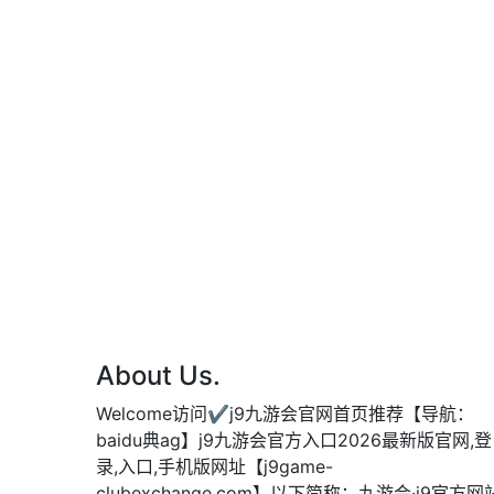
About Us.
Welcome访问✔j9九游会官网首页推荐【导航：
baidu典ag】j9九游会官方入口2026最新版官网,登
录,入口,手机版网址【j9game-
clubexchange.com】以下简称：九游会·j9官方网