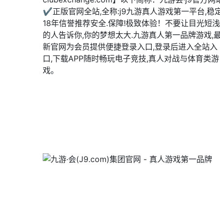
✔正版官网全站,全称:j9九游真人游戏第一平台,稳
18年信誉推荐安全.保障!极致体验！不要让目光短浅
的人告诉你,你的梦想太大.九游真人第一品牌游戏,
新官网为会员提供便捷登录入口,登录后进入全站入
口,下载APP随时畅玩电子竞技,真人对战与体育类游
戏。