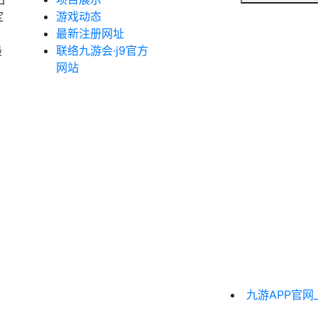
定
游戏动态
最新注册网址
最
联络九游会·j9官方
网站
九游APP官网