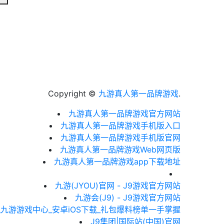
Copyright ©
九游真人第一品牌游戏
.
九游真人第一品牌游戏官方网站
九游真人第一品牌游戏手机版入口
九游真人第一品牌游戏手机版官网
九游真人第一品牌游戏Web网页版
九游真人第一品牌游戏app下载地址
九游(JYOU)官网 - J9游戏官方网站
九游会(J9) - J9游戏官方网站
_九游游戏中心_安卓iOS下载_礼包爆料榜单一手掌握
J9集团|国际站(中国)官网