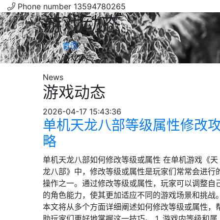
Phone number
13594780265
游戏动态
首页
游戏动态
News
游戏动态
2026-04-17 15:43:36
单机天龙八部等级属性修改
略
单机天龙八部如何修改等级或属性 在单机游戏《天
龙八部》中，修改等级或属性是玩家们常常会进行
操作之一。通过修改等级或属性，玩家可以调整自
的角色能力，使其更加适应不同的游戏场景和挑战
本文将从多个方面详细阐述如何修改等级或属性，
助玩家们更好地掌握这一技巧。 1. 游戏内等级和属