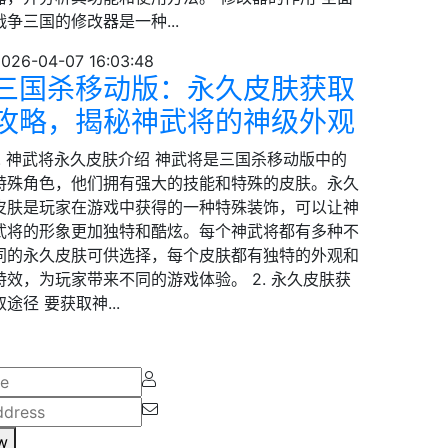
战争三国的修改器是一种...
026-04-07 16:03:48
三国杀移动版：永久皮肤获取
攻略，揭秘神武将的神级外观
1. 神武将永久皮肤介绍 神武将是三国杀移动版中的
特殊角色，他们拥有强大的技能和特殊的皮肤。永久
皮肤是玩家在游戏中获得的一种特殊装饰，可以让神
武将的形象更加独特和酷炫。每个神武将都有多种不
同的永久皮肤可供选择，每个皮肤都有独特的外观和
特效，为玩家带来不同的游戏体验。 2. 永久皮肤获
取途径 要获取神...
w