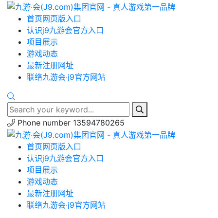
首页网页版入口
认识j9九游会官方入口
项目展示
游戏动态
最新注册网址
联络九游会·j9官方网站
Phone number
13594780265
首页网页版入口
认识j9九游会官方入口
项目展示
游戏动态
最新注册网址
联络九游会·j9官方网站