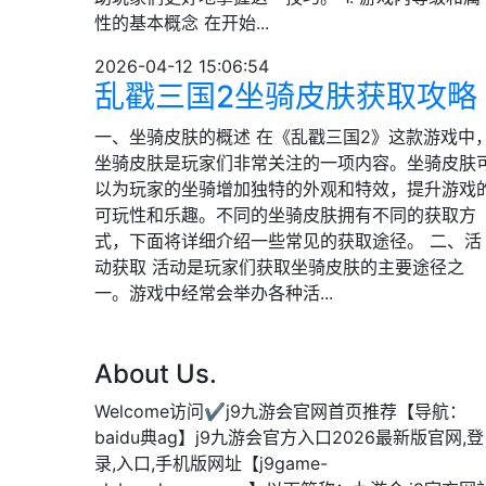
性的基本概念 在开始...
2026-04-12 15:06:54
乱戳三国2坐骑皮肤获取攻略
一、坐骑皮肤的概述 在《乱戳三国2》这款游戏中
坐骑皮肤是玩家们非常关注的一项内容。坐骑皮肤
以为玩家的坐骑增加独特的外观和特效，提升游戏
可玩性和乐趣。不同的坐骑皮肤拥有不同的获取方
式，下面将详细介绍一些常见的获取途径。 二、活
动获取 活动是玩家们获取坐骑皮肤的主要途径之
一。游戏中经常会举办各种活...
About Us.
Welcome访问✔j9九游会官网首页推荐【导航：
baidu典ag】j9九游会官方入口2026最新版官网,登
录,入口,手机版网址【j9game-