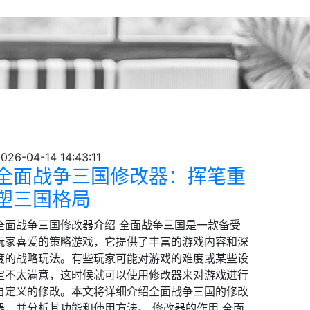
026-04-14 14:43:11
全面战争三国修改器：挥笔重
塑三国格局
全面战争三国修改器介绍 全面战争三国是一款备受
玩家喜爱的策略游戏，它提供了丰富的游戏内容和深
度的战略玩法。有些玩家可能对游戏的难度或某些设
定不太满意，这时候就可以使用修改器来对游戏进行
自定义的修改。本文将详细介绍全面战争三国的修改
器，并分析其功能和使用方法。 修改器的作用 全面