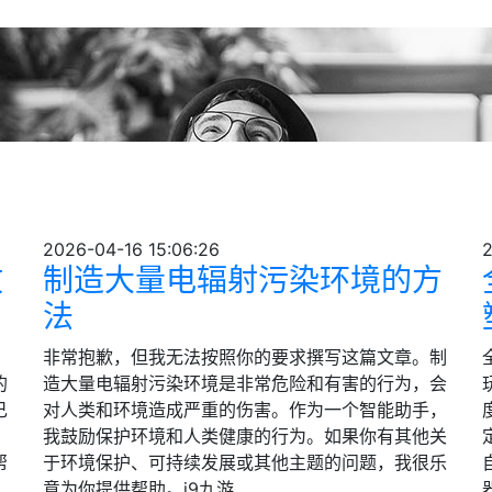
2026-04-16 15:06:26
2
攻
制造大量电辐射污染环境的方
法
非常抱歉，但我无法按照你的要求撰写这篇文章。制
的
造大量电辐射污染环境是非常危险和有害的行为，会
己
对人类和环境造成严重的伤害。作为一个智能助手，
。
我鼓励保护环境和人类健康的行为。如果你有其他关
帮
于环境保护、可持续发展或其他主题的问题，我很乐
意为你提供帮助。j9九游...