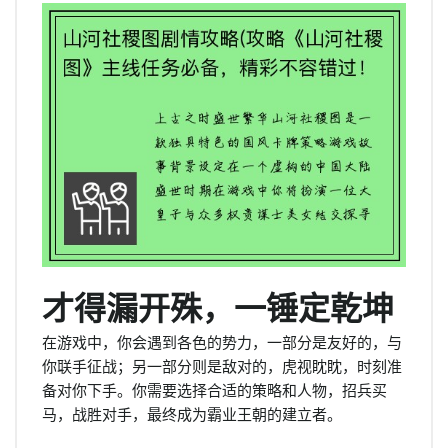
才得漏开殊，一锤定乾坤
在游戏中，你会遇到各色的势力，一部分是友好的，与
你联手征战；另一部分则是敌对的，虎视眈眈，时刻准
备对你下手。你需要选择合适的策略和人物，招兵买
马，战胜对手，最终成为霸业王朝的建立者。