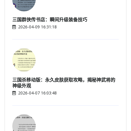
三国群侠传书店：瞬间升级装备技巧
2026-04-09 16:31:18
三国杀移动版：永久皮肤获取攻略，揭秘神武将的
神级外观
2026-04-07 16:03:48