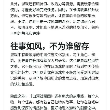
此外，游戏还有精神值、政治力等资源，需要玩家合理
使用，才能更好地完成任务。同时，在卡牌收集和升级
方面，也有很多有趣的玩法，让你体验全新的收集乐
趣。不过，这并不是一款简单的游戏，需要你耐心思
考、战略谋略，才能真正地进入游戏的精华部分，领略
王朝的荣光和辉煌。
往事如风，不为谁留存
游戏中有着浓厚的中国传统文化氛围，每个角色、建
筑、历史事件等都有着深入的研究。这也是游戏的点赞
之处，它不仅可以让你在玩游戏的同时了解到中国传统
文化的魅力，更可以让你在游戏中不经意间受到历史知
识的熏陶，从中了解中国历史的发展进程，加深对国家
的认知和热爱。
除此之外，《山河社稷图》还有庞大的故事线，每个人
物、每个任务，都有着自己独特的故事，让你在游戏中
感受到深厚的情感体验，更好地融入游戏的剧情之中。