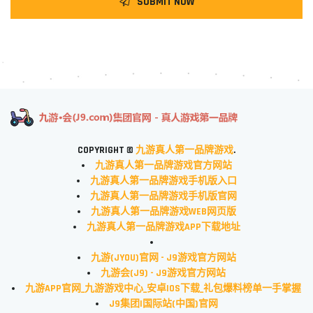
SUBMIT NOW
COPYRIGHT ©
九游真人第一品牌游戏
.
九游真人第一品牌游戏官方网站
九游真人第一品牌游戏手机版入口
九游真人第一品牌游戏手机版官网
九游真人第一品牌游戏WEB网页版
九游真人第一品牌游戏APP下载地址
九游(JYOU)官网 - J9游戏官方网站
九游会(J9) - J9游戏官方网站
九游APP官网_九游游戏中心_安卓IOS下载_礼包爆料榜单一手掌握
J9集团|国际站(中国)官网