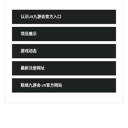
认识J9九游会官方入口
项目展示
游戏动态
最新注册网址
联络九游会·J9官方网站