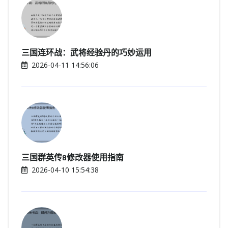
三国连环战：武将经验丹的巧妙运用
2026-04-11 14:56:06
三国群英传8修改器使用指南
2026-04-10 15:54:38