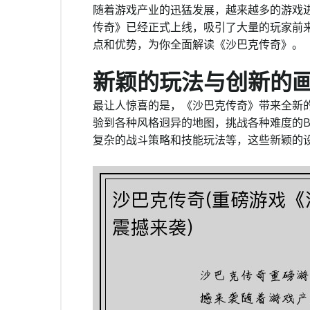
随着游戏产业的迅猛发展，越来越多的游戏
传奇》已经正式上线，吸引了大量的玩家前
点和优势，为你全面解读《沙巴克传奇》。
新颖的玩法与创新的
最让人惊喜的是，《沙巴克传奇》带来全新
验到各种风格迥异的地图，挑战各种难度的B
复杂的战斗策略和技能玩法等，这些新颖的