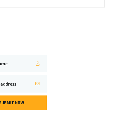
SUBMIT NOW