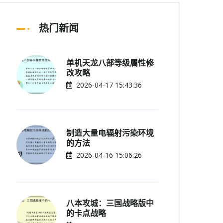
热门新闻
单机天龙八部等级属性修
改攻略
2026-04-17 15:43:36
制造大量电辐射污染环境
的方法
2026-04-16 15:06:26
八本攻城：三国战略版中
的卡点战略