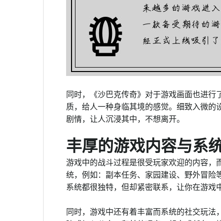
同时，《沙巴克传奇》对于游戏画面也进行
质，给人一种身临其境的感觉。细致入微的
剧情，让人沉浸其中，不想离开。
丰厚的游戏内容与系
游戏中的战斗过程是很受玩家欢迎的内容，
统，例如：副本任务、家园建设、野外冒险
系统都很独特，但却紧密联系，让你在游戏
同时，游戏中还有着丰富而系统的社交玩法