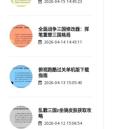
2026-04-15 14:45:23
全面战争三国修改器：挥
笔重塑三国格局
2026-04-14 14:43:11
俯视跑酷过关单机版下载
指南
2026-04-13 15:05:40
乱戳三国2坐骑皮肤获取攻
略
2026-04-12 15:06:54