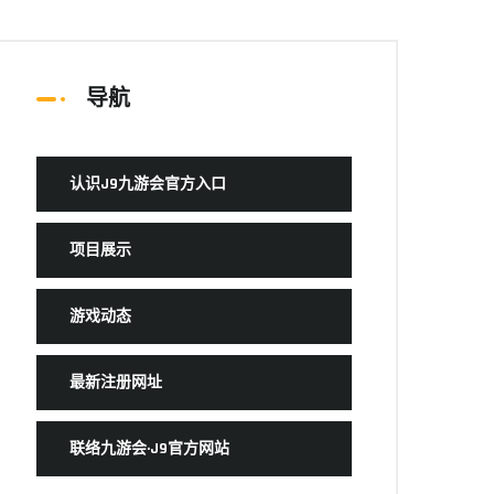
导航
认识J9九游会官方入口
项目展示
游戏动态
最新注册网址
联络九游会·J9官方网站