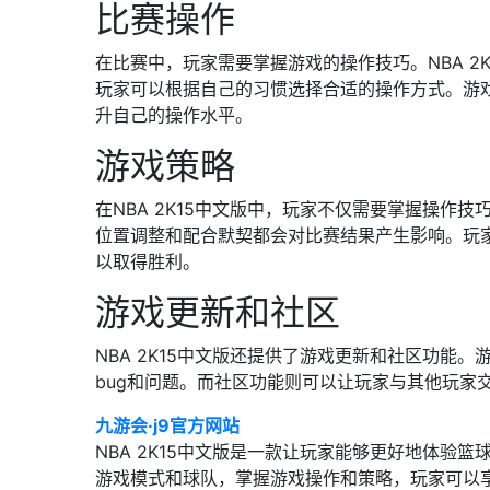
比赛操作
在比赛中，玩家需要掌握游戏的操作技巧。NBA 2
玩家可以根据自己的习惯选择合适的操作方式。游
升自己的操作水平。
游戏策略
在NBA 2K15中文版中，玩家不仅需要掌握操作
位置调整和配合默契都会对比赛结果产生影响。玩
以取得胜利。
游戏更新和社区
NBA 2K15中文版还提供了游戏更新和社区功能
bug和问题。而社区功能则可以让玩家与其他玩家
九游会·j9官方网站
NBA 2K15中文版是一款让玩家能够更好地体验
游戏模式和球队，掌握游戏操作和策略，玩家可以