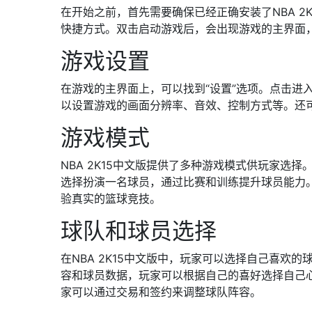
在开始之前，首先需要确保已经正确安装了NBA 2
快捷方式。双击启动游戏后，会出现游戏的主界面
游戏设置
在游戏的主界面上，可以找到“设置”选项。点击进
以设置游戏的画面分辨率、音效、控制方式等。还
游戏模式
NBA 2K15中文版提供了多种游戏模式供玩家选
选择扮演一名球员，通过比赛和训练提升球员能力
验真实的篮球竞技。
球队和球员选择
在NBA 2K15中文版中，玩家可以选择自己喜欢
容和球员数据，玩家可以根据自己的喜好选择自己
家可以通过交易和签约来调整球队阵容。