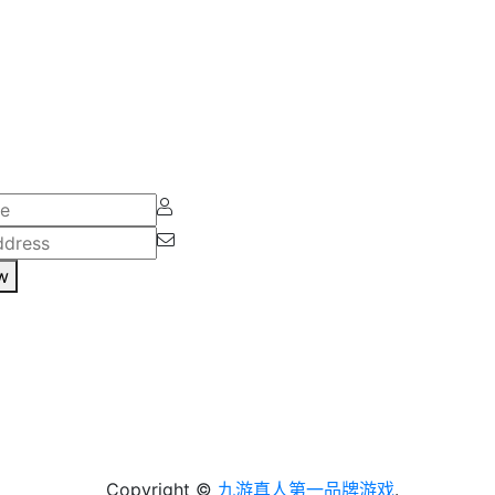
w
Copyright ©
九游真人第一品牌游戏
.