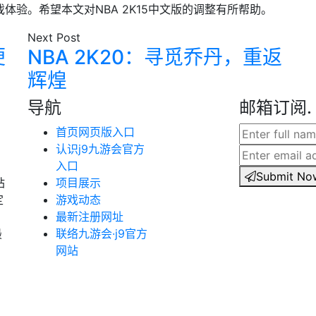
验。希望本文对NBA 2K15中文版的调整有所帮助。
Next Post
便
NBA 2K20：寻觅乔丹，重返
辉煌
导航
邮箱订阅.
首页网页版入口
认识j9九游会官方
入口
Submit No
站
项目展示
定
游戏动态
最新注册网址
最
联络九游会·j9官方
网站