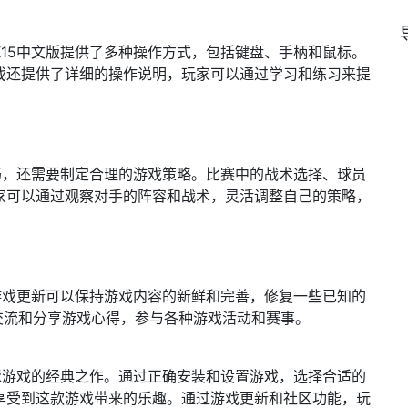
K15中文版提供了多种操作方式，包括键盘、手柄和鼠标。
戏还提供了详细的操作说明，玩家可以通过学习和练习来提
技巧，还需要制定合理的游戏策略。比赛中的战术选择、球员
家可以通过观察对手的阵容和战术，灵活调整自己的策略，
。游戏更新可以保持游戏内容的新鲜和完善，修复一些已知的
交流和分享游戏心得，参与各种游戏活动和赛事。
篮球游戏的经典之作。通过正确安装和设置游戏，选择合适的
享受到这款游戏带来的乐趣。通过游戏更新和社区功能，玩