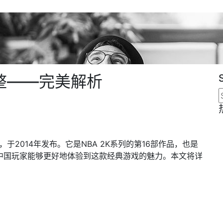
调整——完美解析
游戏，于2014年发布。它是NBA 2K系列的第16部作品，也是
中国玩家能够更好地体验到这款经典游戏的魅力。本文将详