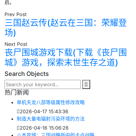
启。
Prev Post
三国赵云传(赵云在三国：荣耀登
场)
Next Post
丧尸围城游戏下载(下载《丧尸围
城》游戏，探索末世生存之道)
Search Objects
热门新闻
单机天龙八部等级属性修改攻略
2026-04-17 15:43:36
制造大量电辐射污染环境的方法
2026-04-16 15:06:26
八本攻城：三国战略版中的卡点战略