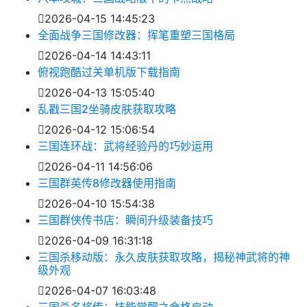
2026-04-15 14:45:23
全面战争三国修改器：挥笔重塑三国格局
2026-04-14 14:43:11
俯视跑酷过关单机版下载指南
2026-04-13 15:05:40
乱戳三国2坐骑皮肤获取攻略
2026-04-12 15:06:54
三国连环战：武将经验丹的巧妙运用
2026-04-11 14:56:06
三国群英传8修改器使用指南
2026-04-10 15:54:38
三国群侠传书店：瞬间升级装备技巧
2026-04-09 16:31:18
三国杀移动版：永久皮肤获取攻略，揭秘神武将的神
级外观
2026-04-07 16:03:48
三国杀名将传：技能觉醒之命格启动