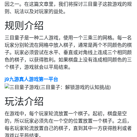
因之一。在这篇文章里，我们将探讨三目童子这款游戏的规
则、玩法以及对玩家的益处。
规则介绍
三目童子是一种二人游戏，使用一个三乘三的网格。每一名
玩家分别轮流在网格中放入棋子，通常是两个不同颜色的棋
子。玩家必须尝试在水平、垂直或对角线上连成三个相同颜
色的棋子，以获得胜利。如果棋盘上没有连成相同颜色的三
个棋子，游戏就会以平局结束。
j9九游真人游戏第一平台
玩法介绍
在游戏中，每个玩家轮流放置一个棋子。起初，棋盘是空
的，所以玩家必须先在一个空的位置放置一个棋子。之后，
每名玩家轮流放置自己的棋子，直到其中一方获得胜利或者
游戏以平局结束。