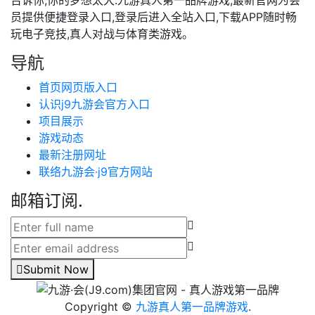
员提供便捷登录入口,登录后进入全站入口,下载APP随时畅
玩电子竞技,真人对战与体育类游戏。
导航
首页网页版入口
认识j9九游会官方入口
项目展示
游戏动态
最新注册网址
联络九游会·j9官方网站
邮箱订阅.
Submit Now
Copyright ©
九游真人第一品牌游戏
.