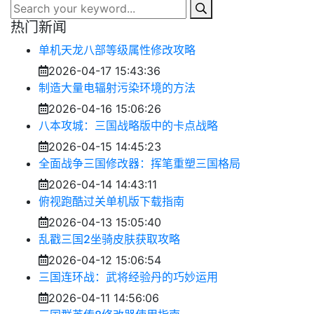
热门新闻
单机天龙八部等级属性修改攻略
2026-04-17 15:43:36
制造大量电辐射污染环境的方法
2026-04-16 15:06:26
八本攻城：三国战略版中的卡点战略
2026-04-15 14:45:23
全面战争三国修改器：挥笔重塑三国格局
2026-04-14 14:43:11
俯视跑酷过关单机版下载指南
2026-04-13 15:05:40
乱戳三国2坐骑皮肤获取攻略
2026-04-12 15:06:54
三国连环战：武将经验丹的巧妙运用
2026-04-11 14:56:06