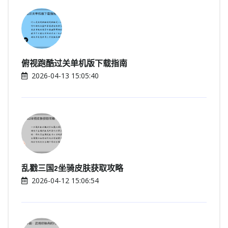
俯视跑酷过关单机版下载指南
2026-04-13 15:05:40
乱戳三国2坐骑皮肤获取攻略
2026-04-12 15:06:54