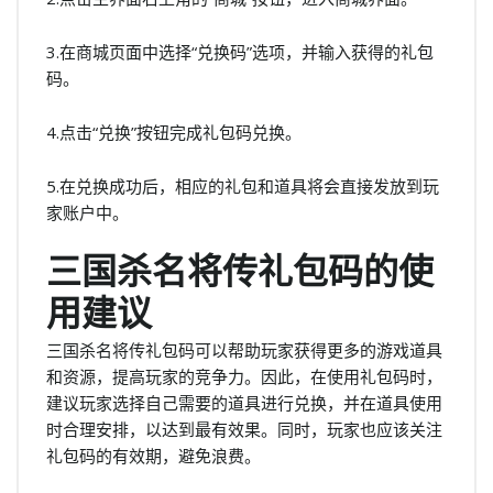
3.在商城页面中选择“兑换码”选项，并输入获得的礼包
码。
4.点击“兑换”按钮完成礼包码兑换。
5.在兑换成功后，相应的礼包和道具将会直接发放到玩
家账户中。
三国杀名将传礼包码的使
用建议
三国杀名将传礼包码可以帮助玩家获得更多的游戏道具
和资源，提高玩家的竞争力。因此，在使用礼包码时，
建议玩家选择自己需要的道具进行兑换，并在道具使用
时合理安排，以达到最有效果。同时，玩家也应该关注
礼包码的有效期，避免浪费。