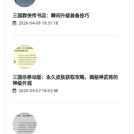
三国群侠传书店：瞬间升级装备技巧
2026-04-09 16:31:18
三国杀移动版：永久皮肤获取攻略，揭秘神武将的
神级外观
2026-04-07 16:03:48