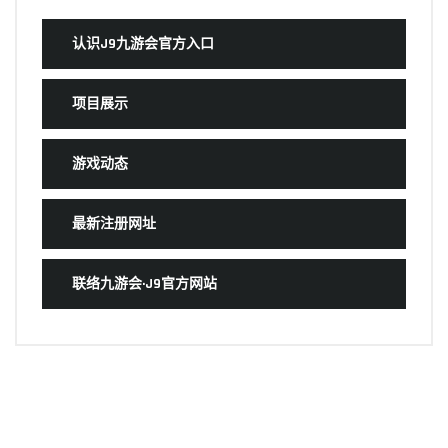
认识J9九游会官方入口
项目展示
游戏动态
最新注册网址
联络九游会·J9官方网站