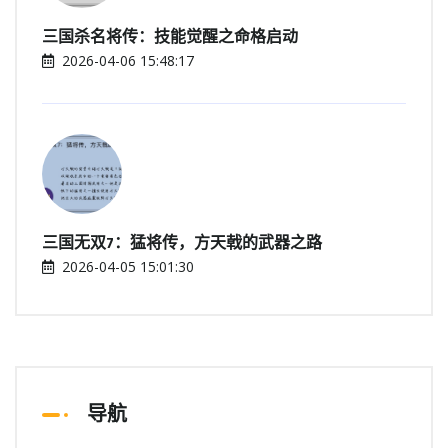
三国杀名将传：技能觉醒之命格启动
2026-04-06 15:48:17
三国无双7：猛将传，方天戟的武器之路
2026-04-05 15:01:30
导航