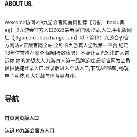
ABOUT US.
Welcome访问✔j9九游会官网首页推荐【导航：baidu典
ag】j9九游会官方入口2026最新版官网,登录,入口,手机版网
址【j9game-clubexchange.com】以下简称：九游会·j9官
方网站✔正版官网全站,全称:j9九游真人游戏第一平台,稳定
18年信誉推荐安全.保障!极致体验！不要让目光短浅的人告
诉你,你的梦想太大.九游真人第一品牌游戏,最新官网为会员
提供便捷登录入口,登录后进入全站入口,下载APP随时畅玩
电子竞技,真人对战与体育类游戏。
导航
首页网页版入口
认识J9九游会官方入口