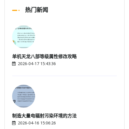
热门新闻
单机天龙八部等级属性修改攻略
2026-04-17 15:43:36
制造大量电辐射污染环境的方法
2026-04-16 15:06:26