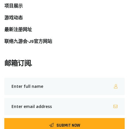
项目展示
游戏动态
最新注册网址
联络九游会·J9官方网站
邮箱订阅.
SUBMIT NOW