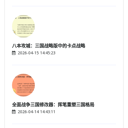
八本攻城：三国战略版中的卡点战略
2026-04-15 14:45:23
全面战争三国修改器：挥笔重塑三国格局
2026-04-14 14:43:11