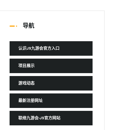
导航
认识J9九游会官方入口
项目展示
游戏动态
最新注册网址
联络九游会·J9官方网站