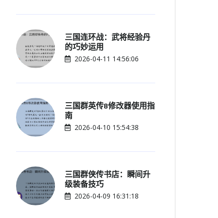
三国连环战：武将经验丹
的巧妙运用
2026-04-11 14:56:06
三国群英传8修改器使用指
南
2026-04-10 15:54:38
三国群侠传书店：瞬间升
级装备技巧
2026-04-09 16:31:18