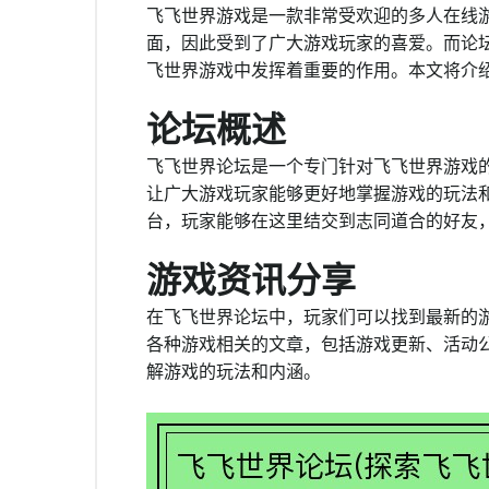
飞飞世界游戏是一款非常受欢迎的多人在线
面，因此受到了广大游戏玩家的喜爱。而论
飞世界游戏中发挥着重要的作用。本文将介
论坛概述
飞飞世界论坛是一个专门针对飞飞世界游戏
让广大游戏玩家能够更好地掌握游戏的玩法
台，玩家能够在这里结交到志同道合的好友
游戏资讯分享
在飞飞世界论坛中，玩家们可以找到最新的
各种游戏相关的文章，包括游戏更新、活动
解游戏的玩法和内涵。