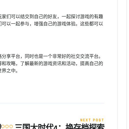
玩家们可以结交到自己的好友，一起探讨游戏的有趣
们可以一起参与，增强自己的游戏体验。这些都可以
略分享平台，同时也是一个非常好的社交交流平台。
得和攻略，了解最新的游戏资讯和活动，提高自己的
世界之中。
NEXT POST
战
三国大时代4：换存档探索