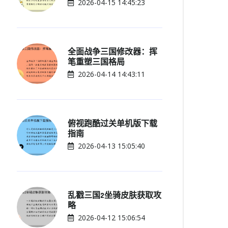
2026-04-15 14:45:23
全面战争三国修改器：挥
笔重塑三国格局
2026-04-14 14:43:11
俯视跑酷过关单机版下载
指南
2026-04-13 15:05:40
乱戳三国2坐骑皮肤获取攻
略
2026-04-12 15:06:54