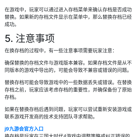
在游戏中，玩家可以通过进入存档菜单来确认存档是否成功
替换。如果新的存档文件显示在菜单中，那么替换存档已经
成功。
5. 注意事项
在换存档的过程中，有一些注意事项需要玩家注意：
确保替换的存档文件与游戏版本兼容。如果存档文件是从不
同版本的游戏中导出的，可能会导致不兼容或错误的问题。
替换存档可能会导致游戏中的一些数据丢失或错误。在替换
存档之前，玩家应该考虑存档的重要性，并确保备份了原始
存档。
如果在替换存档后遇到问题，玩家可以尝试重新安装游戏或
联系游戏开发商的技术支持团队寻求帮助。
j9九游会官方入口
换存档是玩家在三国大时代4游戏中调整策略或纠正错误的