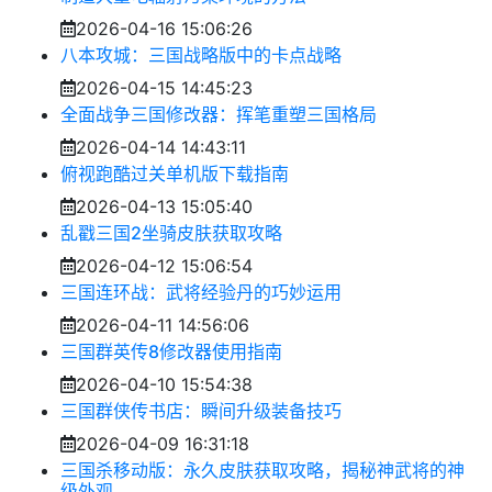
2026-04-16 15:06:26
八本攻城：三国战略版中的卡点战略
2026-04-15 14:45:23
全面战争三国修改器：挥笔重塑三国格局
2026-04-14 14:43:11
俯视跑酷过关单机版下载指南
2026-04-13 15:05:40
乱戳三国2坐骑皮肤获取攻略
2026-04-12 15:06:54
三国连环战：武将经验丹的巧妙运用
2026-04-11 14:56:06
三国群英传8修改器使用指南
2026-04-10 15:54:38
三国群侠传书店：瞬间升级装备技巧
2026-04-09 16:31:18
三国杀移动版：永久皮肤获取攻略，揭秘神武将的神
级外观