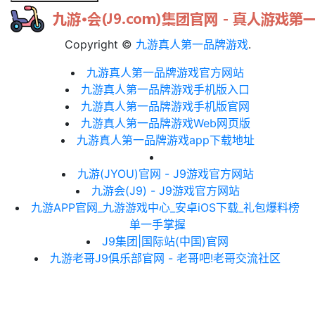
Copyright ©
九游真人第一品牌游戏
.
九游真人第一品牌游戏官方网站
九游真人第一品牌游戏手机版入口
九游真人第一品牌游戏手机版官网
九游真人第一品牌游戏Web网页版
九游真人第一品牌游戏app下载地址
九游(JYOU)官网 - J9游戏官方网站
九游会(J9) - J9游戏官方网站
九游APP官网_九游游戏中心_安卓iOS下载_礼包爆料榜
单一手掌握
J9集团|国际站(中国)官网
九游老哥J9俱乐部官网 - 老哥吧!老哥交流社区